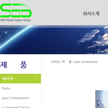
회사소개
제 품
HOME > 제 품 > Laser Components
제품전체
Optics
Laser Components
Customized Design